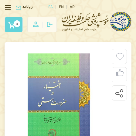
FA
EN
AR
رایانامه
0