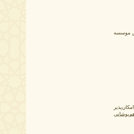
ش موسسه
کان‌پذیر
م‌پوشانی