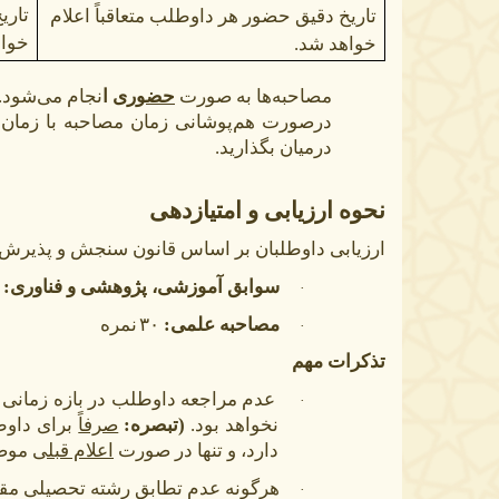
تاری
تاریخ دقیق حضور هر داوطلب متعاقباً اعلام
خواه
خواهد شد.
مصاحبه‌ها به صورت
حضوری
ا
نجام می‌شود.
درصورت هم‌پوشانی زمان مصاحبه با زما
درمیان بگذارید.
نحوه ارزیابی و امتیازدهی
ارزیابی داوطلبان بر اساس قانون سنجش و پذیرش
سوابق آموزشی، پژوهشی و فناوری:
·
مصاحبه علمی:
۳۰
نمره
·
تذکرات مهم
عدم مراجعه داوطلب در بازه زمانی ت
·
نخواهد بود.
(تبصره:
صرفاً
برای داوط
دارد، و تنها در صورت
اعلام قبلی
موضو
هرگونه عدم تطابق رشته تحصیلی مقطع
·