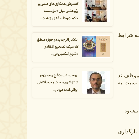
گسترش همکاری‌های علمی و
پژوهشی میان «مؤسسه
حکمت و فلسفه» و «بنیاد...
دگان مرحلۀ اول آزمون دکتری سال ۱۴۰۵، بدین‌وسیله شرایط
انتشار اثر جدید در حوزه منطق
کلاسیک: تصحیح انتقادی
«شرح التکمیل فی...
موظف‌اند
بررسی نقش دفاع رمضان در
نسبت به
شکل‌گیری هویت و خودآگاهی
ایرانی اسلامی در...
‌شود.
 بارگذاری