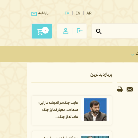
FA
EN
AR
رایانامه
0
ت
پربازدیدترین
غایت جنگ در اندیشه فارابی؛
سعادت، معیار تمایز جنگ
عادلانه از جنگ...