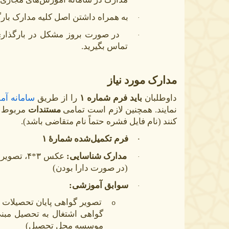
به همراه داشتن اصل کلیه مدارک بار
·
·
تماس بگیرید.
مدارک مورد نیاز
داوطلبان
باید فرم شماره ۱
را
از طریق
سامانه آم
نمایند. همچنین لازم است تمامی
مستندات
مربوط ب
کنند (نام فایل فشره حتماً نام متقاضی باشد).
فرم تکمیل‌شده شمارۀ ۱
·
مدارک شناسایی:
عکس ۳*۴،
·
(در صورت دارا بودن)
سوابق آموزشی:
·
تصویر گواهی پایان تحصیلات
o
موسسه محل تحصیل)