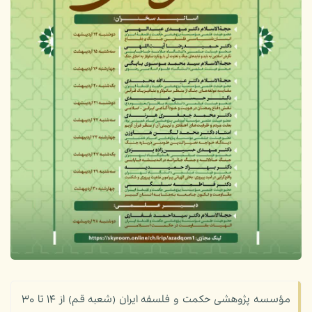
مؤسسه پژوهشی حکمت و فلسفه ایران (شعبه قم) از ۱۴ تا ۳۰