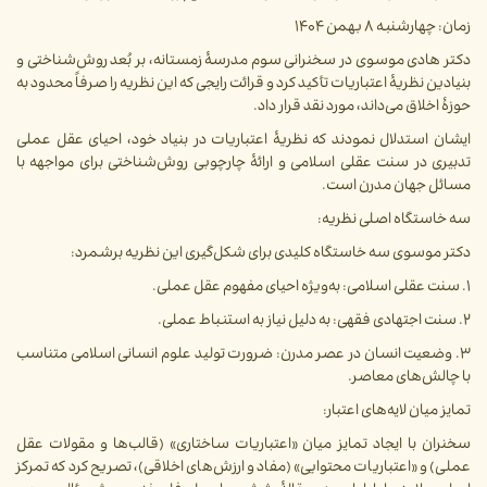
زمان: چهارشنبه ۸ بهمن ۱۴۰۴
دکتر هادی موسوی در سخنرانی سوم مدرسۀ زمستانه، بر بُعد روش‌شناختی و
بنیادین نظریۀ اعتباریات تأکید کرد و قرائت رایجی که این نظریه را صرفاً محدود به
حوزۀ اخلاق می‌داند، مورد نقد قرار داد.
ایشان استدلال نمودند که نظریۀ اعتباریات در بنیاد خود، احیای عقل عملی
تدبیری در سنت عقلی اسلامی و ارائۀ چارچوبی روش‌شناختی برای مواجهه با
مسائل جهان مدرن است.
سه خاستگاه اصلی نظریه:
دکتر موسوی سه خاستگاه کلیدی برای شکل‌گیری این نظریه برشمرد:
۱. سنت عقلی اسلامی: به‌ویژه احیای مفهوم عقل عملی.
۲. سنت اجتهادی فقهی: به دلیل نیاز به استنباط عملی.
۳. وضعیت انسان در عصر مدرن: ضرورت تولید علوم انسانی اسلامی متناسب
با چالش‌های معاصر.
تمایز میان لایه‌های اعتبار:
سخنران با ایجاد تمایز میان «اعتباریات ساختاری» (قالب‌ها و مقولات عقل
عملی) و «اعتباریات محتوایی» (مفاد و ارزش‌های اخلاقی)، تصریح کرد که تمرکز