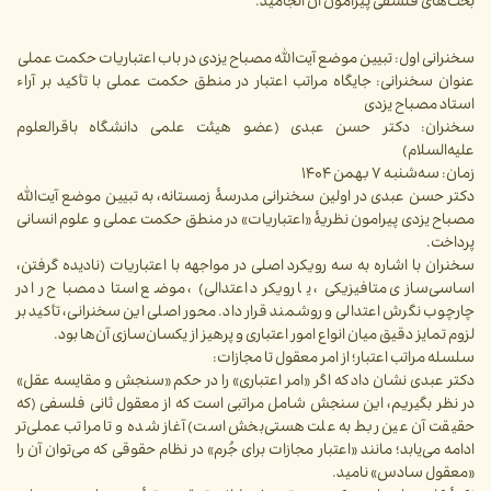
بحث‌های فلسفی پیرامون آن انجامید.
سخنرانی اول: تبیین موضع آیت‌الله مصباح یزدی در باب اعتباریات حکمت عملی
عنوان سخنرانی: جایگاه مراتب اعتبار در منطق حکمت عملی با تأکید بر آراء
استاد مصباح یزدی
سخنران: دکتر حسن عبدی (عضو هیئت علمی دانشگاه باقرالعلوم
علیه‌السلام)
زمان: سه‌شنبه ۷ بهمن ۱۴۰۴
دکتر حسن عبدی در اولین سخنرانی مدرسۀ زمستانه، به تبیین موضع آیت‌الله
مصباح یزدی پیرامون نظریۀ «اعتباریات» در منطق حکمت عملی و علوم انسانی
پرداخت.
سخنران با اشاره به سه رویکرد اصلی در مواجهه با اعتباریات (نادیده گرفتن،
اساسی‌سازی متافیزیکی، یا رویکرد اعتدالی)، موضع استاد مصباح را در
چارچوب نگرش اعتدالی و روشمند قرار داد. محور اصلی این سخنرانی، تأکید بر
لزوم تمایز دقیق میان انواع امور اعتباری و پرهیز از یکسان‌سازی آن‌ها بود.
سلسله مراتب اعتبار؛ از امر معقول تا مجازات:
دکتر عبدی نشان داد که اگر «امر اعتباری» را در حکم «سنجش و مقایسه عقل»
در نظر بگیریم، این سنجش شامل مراتبی است که از معقول ثانی فلسفی (که
حقیقت آن عین ربط به علت هستی‌بخش است) آغاز شده و تا مراتب عملی‌تر
ادامه می‌یابد؛ مانند «اعتبار مجازات برای جُرم» در نظام حقوقی که می‌توان آن را
«معقول سادس» نامید.