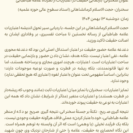
عنوان سخنرانی: بازنمایی حقیقت در اعتباریات از نظرگاه علامه طباطبایی
سخنران: حجت الاسلام کرمانشاهانی (استاد سطوح عالی حوزه علمیه)
زمان: دوشنبه ۱۳ بهمن ۱۴۰۴
حجت الاسلام کرمانشاهانی در این جلسه، با ردیابی سیر تحول اندیشه اعتباریات
علامه طباطبایی از رساله نخستین تا مباحث تفسیری، بر وفاداری ایشان به
اصالت حقیقت تأکید ورزید.
دغدغه علامه حضور حقیقت در اعتبار:
استدلال اصلی این بود که دغدغه محوری
علامه، نفی اعتبار نیست، بلکه هدف، نشان دادن حضور و بازنمایی حقیقت در
ساحت اعتباریات است. اعتبارات، هرچند اموری مجازی و برساخته هستند، اما
نه تنها قانونمندند، بلکه ریشه در فطرت و صورت نوعیه موجودات دارند؛
بنابراین، اساساً مفهومی تحت عنوان «اعتبار لغو» (اعتباری که هیچ تحققی ندارد)
وجود ندارد.
تمایز اعتباریات: سخنران با تمایز میان اعتباریات ثابت (مانند وجوب که ریشه‌دار
در فطرت هستند) و اعتباریات متغیر (متأثر از شرایط)، نشان داد که همه این
اعتبارات به نوعی به حقیقت پیوند خورده‌اند.
نتیجه‌گیری صریح: نکتۀ برجستۀ سخنرانی، نتیجه‌گیری صریح بود که از منظر
علامه طباطبایی، خود «اعتبار کردن» عملی فاقد هرگونه حقیقت وجودی نیست،
بلکه یک فرآیند تخیلی (یا وهمی) است که اثر آن وابسته به توهم همراه است.
این نگاه انحصاری به حقیقت، علامه را حتی از شارحان نزدیک وی چون شهید