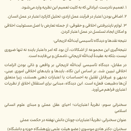
۱. تعمیم نادرست: ایراداتی که به کلیت تعمیم این نظریه وارد می‌شود.
۲. اضافی بودن اعتبار در فرآیند عمل ارادی: تحلیل کارکرد اعتبار در عمل انسان.
۳. لوازم ناپذیرفتنی اخلاقی و حقوقی: از جمله تعارض با اصل مسئولیت اخلاقی
و امکان ایجاد تسلسل در عمل اعتبار کردن.
نتیجه نقدها و دیدگاه تأسیسی آیت‌الله لاریجانی:
نتیجه‌گیری این مجموعه از اشکالات، آن بود که امر «اعتبار باید» نه تنها ضروری
نیست، بلکه به عقیدۀ آیت‌الله لاریجانی، ناممکن و بی‌فایده است.
در مقابل، دیدگاه تأسیسی آیت‌الله لاریجانی بر واقعی و ذاتی بودن الزامات
اخلاقی تبیین شد. بر اساس این نگاه، بایدها و بایدهای اخلاقی اموری عینی،
بدیهی و غیرقابل تقلیل به احساسات یا اعتبارات ذهنی هستند، زیرا متعلق
آن‌ها «طبیعت فعل» است. این دیدگاه، مبنایی برای استقلال اخلاق از نظریات
اعتباری فراهم می‌آورد.
سخنرانی سوم: نظریۀ اعتباریات؛ احیای عقل عملی و مبنای علوم انسانی
اسلامی
عنوان سخنرانی: نظریۀ اعتباریات چونان دانش نهفته در حکمت عملی
سخنران: دکتر هادی موسوی (عضو هیئت علمی پژوهشگاه حوزه و دانشگاه)