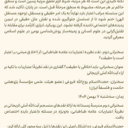
نکتۀ کلیدی این است که هر مرتبه، شرط لازم تحقق مرتبۀ پسین است و منطق
حاکم بر هر مرحله، مشروط به منطق مرحلۀ قبل است. در پایان، تأکید شد که
این سلسله مراتب اعتبار باید نهایتاً به یک امر حقیقی و مستقل (وجود مستقل
الهی) ختم شود تا از تسلسل جلوگیری شده و نقش علل حقیقی در تبیین
پدیده‌های اجتماعی نادیده گرفته نشود. این رویکرد، ابزاری کارآمد برای مقابله با
تقلیل‌گرایی در علوم انسانی و زمینه‌ساز روش‌شناسی بومی در علوم اسلامی
معرفی گردید.
سخنرانی دوم: نقد نظریه اعتباریات علامه طباطبایی؛ آیا اخلاق مبتنی بر اعتبار
است یا حقیقت؟
عنوان سخنرانی: باید اخلاقی یا حقیقت؟ گفتاری در نقد نظریۀ اعتباریات با تکیه بر
آراء آیت‌الله آملی لاریجانی
سخنران: حجت‌الاسلام روح‌الله فروغی (عضو هیئت علمی مؤسسۀ پژوهشی
حکمت و فلسفۀ ایران)
زمان: سه‌شنبه ۷ بهمن ۱۴۰۴
سخنرانی دوم مدرسۀ زمستانه به ارائه نقدهای منسجم آیت‌الله آملی لاریجانی بر
نظریۀ اعتباریات علامه طباطبایی، به‌ویژه در مسئله «اعتبار باید» اختصاص
یافت.
حجت‌الاسلام فروغی، ده اشکال اصلی این نقدها را ذیل سه محور کلی ارائه کرد: