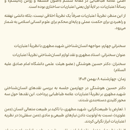
اصلی علامه طباطبایی در مقالۀ ششم «اصول فلسفه و روش رئالیسم» و
رسالۀ اعتباریات، بر لایۀ اول یعنی اعتباریات ساختاری بوده است.
از این منظر، نظریۀ اعتباریات صرفاً یک نظریۀ اخلاقی نیست، بلکه دانشی نهفته
و راهبردی برای حکمت عملی و پایه‌ای محکم برای علوم انسانی اسلامی به شمار
می‌رود.
سخنرانی چهارم: مواجهه انسان‌شناختی شهید مطهری با نظریۀ اعتباریات
عنوان سخنرانی: استاد مطهری و نقد لوازم انسان‌شناختی نظریۀ اعتباریات
سخنران: دکتر حسین هوشنگی (عضو هیئت علمی دانشگاه امام صادق علیه
السلام)
زمان: چهارشنبه ۸ بهمن ۱۴۰۴
دکتر حسین هوشنگی در چهارمین جلسه به بررسی نقدهای انسان‌شناختی
شهید مطهری بر نظریۀ اعتباریات علامه طباطبایی پرداخت. این نقدها حول سه
محور کلیدی دسته‌بندی شدند:
۱. تعارض با طبیعت‌گرایی: شهید مطهری، با تأکید بر طبیعت متعالی انسان («من
علوی»)، نسبت به اولویت دادن نیازهای طبیعی و مادی («من سفلی») در نظریه
اعتباریات ابراز نگرانی کردند.