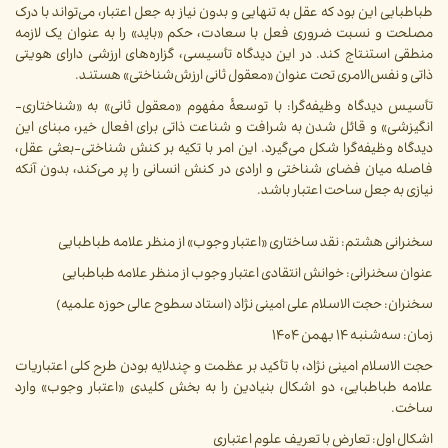
طباطبایی این بود که عقل به تنهایی و بدون نیاز به جعل اعتبار، می‌تواند با درک
مصلحت و نسبت ضروری فعل با سعادت، حکم «باید» را به عنوان یک لازمه
منطقی استنتاج کند. در این دیدگاه تأسیسی، گزاره‌های ارزشی دارای هویتی
ذاتی و نفس‌الامری تحت عنوان «معقول ثانی ارزش‌شناختی» هستند.
تأسیس دیدگاه وظیفه‌گرا: با توسعۀ مفهوم «معقول ثانی» به «شناختاری-
انگیزشی» و قائل شدن به شرافت و شناعت ذاتی برای افعال خیر، مبنای این
دیدگاه وظیفه‌گرا شکل می‌گیرد. این امر با تکیه بر کنش شناختی-بعثی عقل،
فاصله میان فضای شناختی و ارادی در کنش انسانی را پر می‌کند، بدون آنکه
نیازی به جعل ساحت اعتبار باشد.
سخنرانی هشتم: نقد ساختاری «اعتبار وجوب» از منظر علامه طباطبایی
عنوان سخنرانی: خوانش انتقادی اعتبار وجوب از منظر علامه طباطبایی
سخنران: حجت الاسلام علی امینی نژاد (استاد سطوح عالی حوزه علمیه)
زمان: سه‌شنبه ۱۴ بهمن ۱۴۰۴
حجت الاسلام امینی نژاد، با تأکید بر عظمت و چندلایه بودن طرح کلی اعتباریات
علامه طباطبایی، دو اشکال بنیادین را به بخش کلیدی «اعتبار وجوب» وارد
ساخت.
اشکال اول: تعارض با تعریف علوم اعتباری