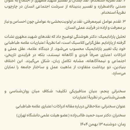
۲. نقد نظریه استخدام: نقد ایشان بر تفسیر شهید مطهری از اجتماع به عنوان
«مدنی بالاضطرار» و تفسیر بدبینانه از سرشت اجتماعی انسان در چارچوب
نظریۀ استخدام.
۳. تقدم عوامل غیرمعرفتی: نقد بر اولویت‌بخشی به عواملی چون احساس و نیاز
بر معرفت و اراده در فرآیند عملی انسان.
تحلیل پارادایمیک:
دکتر هوشنگی توضیح داد که نقدهای شهید مطهری نشأت
گرفته از پارادایم عقل‌گرایی کلاسیک است، اما نظریۀ اعتباریات علامه طباطبایی
خود یک تغییر پارادایمیک محسوب می‌شود. از دیدگاه علامه، عقل عملی و
ادراکات اعتباری صرفاً فردی و آگاهانه نیستند، بلکه در فرآیندی تاریخی،
اجتماعی و نیمه‌آگاهانه، مشابه تکامل زبان، شکل می‌گیرند. این اختلاف
بنیادین، دو برداشت متفاوت از ماهیت عمل و ساختار جامعه را نمایان
می‌سازد.
سخنرانی پنجم: بنیان متافیزیکی تکلیف؛ شکاف میان روان‌شناسی و
هستی‌شناسی در نظریۀ اعتباریات
عنوان سخنرانی: ملاحظاتی درباره مقاله ادراکات اعتباری علامه طباطبایی
سخنران: دکتر سید حمید طالب‌زاده (عضو هیئت علمی دانشگاه تهران)
زمان: دوشنبه ۱۳ بهمن ۱۴۰۴