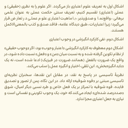
اشکال اول به تعریف علوم اعتباری باز می‌گردد. اگر علوم را به نظری (حقیقی) و
عملی (اعتباری) تقسیم کنیم، تعریف سنتی حکمت عملی به عنوان علمی
برهانی، واقع‌نما و صدق‌پذیر، با ماهیت اعتباری علوم عملی در تعارض قرار
می‌گیرد؛ زیرا اعتباریات، طبق دیدگاه علامه، فاقد صدق و کذب بالمعنی‌الاکمل
هستند.
اشکال دوم: نفی کارکرد انگیزشی در وجوب اعتباری
اشکال دوم معطوف به کارکرد انگیزشی «اعتبار وجوب» بود: اگر «وجوب حقیقی»
از نظام تکوین گرفته شده و به نسبت میان «من» و «فعل» نسبت داده شود، در
واقع یک ضرورت بالفعل (همانند ضرورت در فیزیک) ادعا شده است، نه یک
«باید انگیزه‌بخش». این تلقی، اختیار و انگیزه عمل را سلب می‌کند.
نظریۀ تأسیسی در پاسخ به نقد: در مقابل این نقدها، سخنران نظریه‌ای
تأسیسی مبتنی بر «قوه شوقیه» ارائه داد. در این نگاه، پس از تصور و تصدیق
فایده، قوه شوقیه با تمرکز بر یک فعل خاص و طرد نسبی دیگر امیال، شوق
«صددرصد شده‌ای» ایجاد می‌کند که خود، یک وجوب تکوینی و نفسانی است و
نیازی به جعل اعتباری مجزا ندارد.