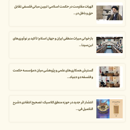
الهیات مقاومت در حکمت اسلامی؛ تبیین مبانی فلسفی تقابل
حق و باطل در...
بازخوانی میراث منطقی ایران و جهان اسلام؛ تأکید بر نوآوری‌های
ابن‌سینا...
گسترش همکاری‌های علمی و پژوهشی میان «مؤسسه حکمت
و فلسفه» و «بنیاد...
انتشار اثر جدید در حوزه منطق کلاسیک: تصحیح انتقادی «شرح
التکمیل فی...