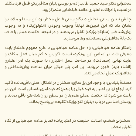
سخنرانی دکتر سید حمید طالب‌زاده بر بررسی بنیان متافیزیکی فعل فرد مکلف
در نسبت با ادراکات اعتباری علامه طباطبایی متمرکز بود.
چالش تبیین سنتی:
تحلیل دیدگاه سنتی فاعل مختار نزد ابن سینا و ملاصدرا
نشان داد که این تبیین‌ها نهایتاً وجوب وجودی (انتولوژیک) را به وجوب
روان‌شناختی (سایکولوژیک) تقلیل می‌دهند و در نتیجه، حکمت عملی را فاقد
یک پایۀ متافیزیکی مستحکم رها می‌سازند.
راهکار علامه طباطبایی:
راه حل علامه طباطبایی با طرح مفهوم «اعتبار باید»
معرفی شد. بر اساس این رویکرد، نسبت تکوینی حاکم میان فعل مکلف و
غایت نهایی (سعادت)، در ساحت عمل اختیاری، به صورت یک امر اعتباری
(انشاء باید) ظهور می‌یابد. این امر، پلی حیاتی میان ساحت روان‌شناختی و
متافیزیک عمل ایجاد می‌کند.
مسئلۀ بنیادین:
با وجود این پل‌سازی، سخنران بر اشکال اصلی باقی‌مانده تأکید
کرد: ارجاع نهایی اعتبار به قوه خیال (یا وهم) که خود امری نفسانی است. این امر
باعث می‌شود که حکمت عملی همچنان در سطح روان‌شناختی باقی بماند و
پرسش اساسی در باب «بنیان انتولوژیک تکلیف» بی‌پاسخ بماند.
سخنرانی ششم: اصالت حقیقت در اعتباریات؛ تمایز علامه طباطبایی از نگاه
تخیلی محض