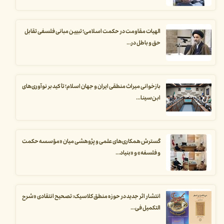
الهیات مقاومت در حکمت اسلامی؛ تبیین مبانی فلسفی تقابل
حق و باطل در...
بازخوانی میراث منطقی ایران و جهان اسلام؛ تأکید بر نوآوری‌های
ابن‌سینا...
گسترش همکاری‌های علمی و پژوهشی میان «مؤسسه حکمت
و فلسفه» و «بنیاد...
انتشار اثر جدید در حوزه منطق کلاسیک: تصحیح انتقادی «شرح
التکمیل فی...