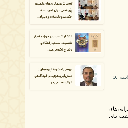
گسترش همکاری‌های علمی و
پژوهشی میان «مؤسسه
حکمت و فلسفه» و «بنیاد...
انتشار اثر جدید در حوزه منطق
کلاسیک: تصحیح انتقادی
«شرح التکمیل فی...
بررسی نقش دفاع رمضان در
شکل‌گیری هویت و خودآگاهی
دومین سخنرانی از سلسله سخنرانی‌های گروه مطالعات علم با عنوان «یگانه‌گراییِ هستی‌شناختی و چالش به‌صرفگی» در روز سه‌شنبه، 30
ایرانی اسلامی در...
انی‌های
‌شناختی و چالش به‌صرفگی» در روز سه‌شنبه، 30 اردیبهشت ماه،