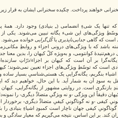
خنرانی خواهند پرداخت. چکیده
سخنرانی ایشان به قرار زیر
ه تنها یک شیءِ انضمامی (ـِ بنیادی) وجود دارد. همۀ پد
توسّطِ ویژگی‌های این شیء یگانه تبیین می‌شوند. یکی از 
‌ای است که گاهی
جدایی‌ناپذیری
یا
کُل‌گرایی
خوانده می‌شود.
ه باشد که با ویژگی‌های درونی اجزاء و روابطِ مکانی‌زمان
هم‌تنیدۀ کوانتومی، و به‌ویژه کلّ کیهان را، بدین معنا جدای
یگانه‌گرا بر آن است که کیهان بر اجزاء/ذرّاتِ سازنده‌
دی است که توسّطِ ویژگی‌های اجزاء تعیین نمی‌شوند؛ کیه
اشیاء بنگریم، یگانه‌گرایی یک هستی‌شناسیِ بسیار ساده و
 به سودِ آن به شمار آید. با این حال، خواهیم دید که ای
دِ بازنگری است. در روایتی مشهور از یگانه‌گرایی، کیهان د
 کیهان دقیقاً این ویژگی -و نه ویژگیِ متضادِّ دیگری- را نمونه‌د
گونیِ کیفی -و نه گوناگونیِ کیفیِ متضادِّ دیگری- برخوردار 
گوناگونیِ کیفی جهان ناچار است کمبودِ اشیاءِ بنیادی را با 
ان کند.
بر این اساس، نتیجه می‌گیریم که معیارِ سادگی و 