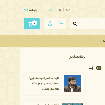
FA
EN
AR
رایانامه
0
ت
پربازدیدترین
غایت جنگ در اندیشه فارابی؛
سعادت، معیار تمایز جنگ
عادلانه از جنگ...