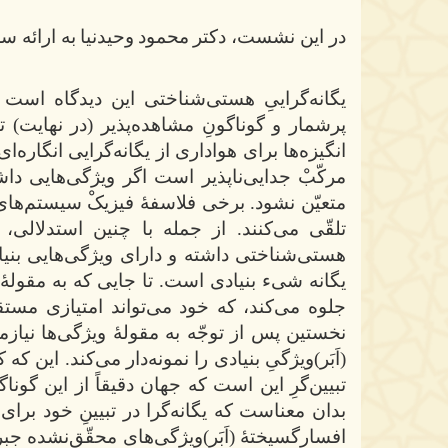
در این نشست، دکتر
محمود
وحیدنیا
به ارائه س
یگانه‌گراییِ هستی‌شناختی این دیدگاه است ک
پرشمار و گوناگونِ مشاهده‌پذیر (در نهایت) 
انگیزه‌ها برای هواداری از یگانه‌گرایی انگاره
مرکّبْ جدایی‌ناپذیر است اگر ویژگی‌هایی داشت
متعیّن نشود. برخی فلاسفۀ فیزیکْ سیستم‌های در
تلقّی می‌کنند. از جمله با چنین استدلالی، 
هستی‌شناختی داشته و دارای ویژگی‌هایی بنیا
یگانه شیء بنیادی است. تا جایی که به مقولۀ 
جلوه می‌کند، که خود می‌تواند امتیازی مستقل
نخستین پس از توجّه به مقولۀ ویژگی‌ها نیازمن
(اَبَر)ویژگیِ بنیادی را نمونه‌دار می‌کند. این که
تبیین‌گرِ این است که جهان دقیقاً از این گونا
بدان معناست که یگانه‌گرا در تبیینِ خود برای 
افسارگسیختۀ (اَبَر)ویژگی‌های محقّق‌نشده جبر