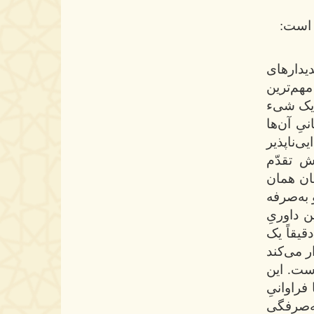
 است:
یدارهای
مهم‌ترین
 یک شیء
یِ آن‌ها
ی‌ناپذیر
اش تقدّم
ان همان
 به‌صرفه
ن داوریِ
قیقاً یک
ار می‌کند
است. این
فراوانیِ
به‌صرفگی