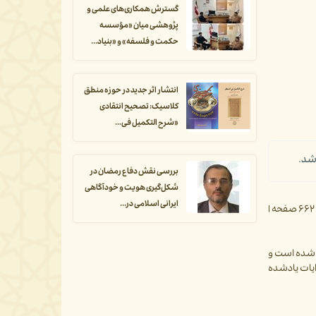
گسترش همکاری‌های علمی و
پژوهشی میان «مؤسسه
حکمت و فلسفه» و «بنیاد...
انتشار اثر جدید در حوزه منطق
کلاسیک: تصحیح انتقادی
«شرح التکمیل فی...
شد.
بررسی نقش دفاع رمضان در
شکل‌گیری هویت و خودآگاهی
ایرانی اسلامی در...
عیار نقد؛ بررسی انتقادی روایات ناظر به نقد تصوف و عرفان | محمدعیسی جعفری | انتشارات مؤسسۀ پژوهشی حکمت و فلسفۀ ایران | چاپِ اول، ۱۴۰۳ | ۶۶۲ صفحه |
ل شده است و
وایات یادشده