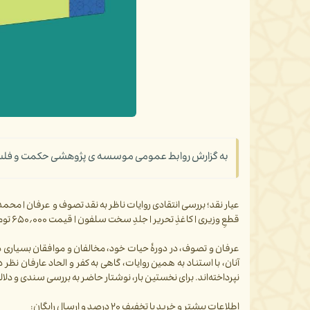
به گزارش روابط عمومی موسسه ی پژوهشی حکمت و فلسفه ی ا
قطعِ وزیری | کاغذِ تحریر | جلدِ سخت سلفون | قیمت ۶۵۰٫۰۰۰ تومان
عرفان و تصوف، در دورۀ حیات خود، مخالفان و موافقان بسیاری 
آنان، با استناد به همین روایات، گاهی به کفر و الحاد عارفان نظر 
نپرداخته‌اند. برای نخستین بار، نوشتار حاضر به بررسی سندی و دلال
اطلاعات بیشتر و خرید با تخفیف ۲۰ درصد و ارسال رایگان: