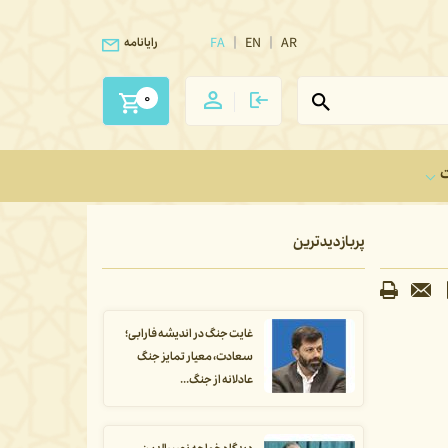
FA
EN
AR
رایانامه
0
ت
پربازدیدترین
غایت جنگ در اندیشه فارابی؛
سعادت، معیار تمایز جنگ
عادلانه از جنگ...