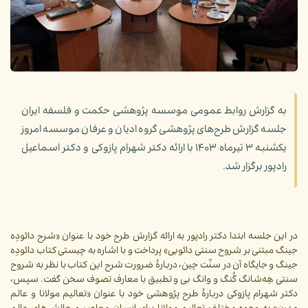
به گزارش روابط عمومی موسسه پژوهشی حکمت و فلسفه ایران
جلسه گزارش طرح‌های پژوهشی گروه ادیان و عرفان موسسه امروز
یکشنبه ۳ تیرماه ۱۴۰۳ با ارائه دکتر شهرام پازوکی و دکتر اسماعیل
رادپور برگزار شد.
در این جلسه ابتدا دکتر رادپور به ارائه گزارش طرح خود با عنوان «شرح دائودِه
جینگ مبتنی بر شروح سنتی دائویی» پرداخت و با اشاره به چیستی کتاب دائودِه
جینگ و جایگاه آن در سنّت چین، دربارۀ ضرورت شرح این کتاب با نظر به شروح
سنتی هِه‌شانگ گُنگ و وانگ بی و تطبیق با معارف تصوف سخن گفت. سپس،
دکتر شهرام پازوکی دربارۀ طرح پژوهشی خود با عنوان «تعالیم مولانا و عالم