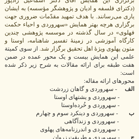
برگزاری این همایش آقای دکتر اسماعیل رادپور
(دکترای فلسفه و ادیان و پژوهشگر مؤسسه) به ایشان
یاری می‌رسانند. با هدف تمهید مقدّمات ضروری جهت
برگزاری هرچه بهتر همایش «سهروردی و احیاء حکمت
فهلوی» در سال گذشته در موسسه پژوهشی چندین
کارگاه‌ آموزشی در زمینۀ تفسیر شاهنامه، اوستا و
متون پهلوی ویژۀ اهل تحقیق برگزار شد.
از سوی کمیتة
علمی این همایش بیست و یک محور عمده در ضمن
هفت طبقه برای ارائه مقالات به شرح زیر ذکر شده
است:
محورهای ارائه مقاله:
الف
- سهروردی و گاهان زردشت
- سهروردی و یشتهای اوستا
- سهروردی و خُرده‌اوستا
ب
- سهروردی و دینکرد سوم و چهارم
- سهروردی و زندآگاهی
- سهروردی و اندرزنامه‌های پهلوی
ج
- سهروردی و طریقت زروان