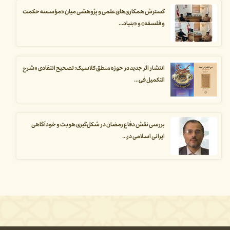
گسترش همکاری‌های علمی و پژوهشی میان «مؤسسه حکمت
و فلسفه» و «بنیاد...
انتشار اثر جدید در حوزه منطق کلاسیک: تصحیح انتقادی «شرح
التکمیل فی...
بررسی نقش دفاع رمضان در شکل‌گیری هویت و خودآگاهی
ایرانی اسلامی در...