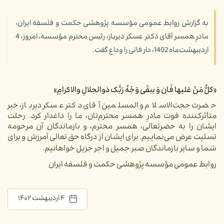
به گزارش روابط عمومی مؤسسه پژوهشی حکمت و فلسفه ایران،
مادرِ همسر آقای دکتر عسکر دیرباز، رئیس محترم مؤسسه، امروز، 4
اردیبهشت‌ماه 1402، دار فانی را وداع گفت.
«کلُّ مَنْ عَلیها فَان وَ یبقَی وَجْهُ رَبَّک ذوالجلالِ والاکرامِ»
حضرت حجت‌الاسلام و المسلمین آقای دکتر عسکر دیرباز، خبر
متأثرکننده فوت مادرِ همسر محترم‌تان، ما را داغدار کرد. رحلت
ایشان را به حضرتعالی، همسر محترم، و بازماندگان آن مرحومه
تسلیت عرض می‌نماییم. ب
رای ایشان از درگاه حق تعالی آمرزش و برای
شما و سایر بازماندگان صبر جمیل و اجر جزیل خواهانیم
.
روابط عمومی مؤسسه پژوهشی حکمت و فلسفه ایران
۴ اردیبهشت ۱۴۰۲