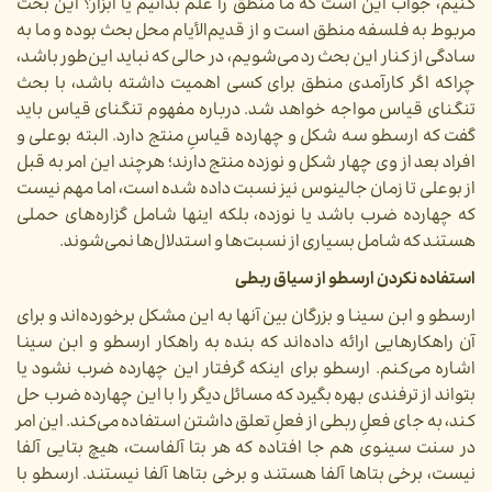
کنیم، جواب این است که ما منطق را علم بدانیم یا ابزار؟ این بحث
مربوط به فلسفه منطق است و از قدیم‌الأیام محل بحث بوده و ما به
سادگی از کنار این بحث رد می‌‌شویم، در حالی که نباید این‌طور باشد،
چراکه اگر کارآمدی منطق برای کسی اهمیت داشته باشد، با بحث
تنگنای قیاس مواجه خواهد شد. درباره مفهوم تنگنای قیاس باید
گفت که ارسطو سه شکل و چهارده قیاسِ منتج دارد. البته بوعلی و
افراد بعد از وی چهار شکل و نوزده منتج دارند؛ هرچند این امر به قبل
از بوعلی تا زمان جالینوس نیز نسبت داده شده است، اما مهم نیست
که چهارده ضرب باشد یا نوزده، بلکه اینها شامل گزاره‌های حملی
هستند که شامل بسیاری از نسبت‌ها و استدلال‌ها نمی‌شوند.
استفاده نکردن ارسطو از سیاق ربطی
ارسطو و ابن سینا و بزرگان بین آنها به این مشکل برخورده‌اند و برای
آن راهکارهایی ارائه داده‌اند که بنده به راهکار ارسطو و ابن سینا
اشاره می‌کنم. ارسطو برای اینکه گرفتار این چهارده ضرب نشود یا
بتواند از ترفندی بهره بگیرد که مسائل دیگر را با این چهارده ضرب حل
کند، به جای فعلِ ربطی از فعلِ تعلق داشتن استفاده می‌کند. این امر
در سنت سینوی هم جا افتاده که هر بتا آلفاست، هیچ بتایی آلفا
نیست، برخی بتاها آلفا هستند و برخی بتاها آلفا نیستند. ارسطو با