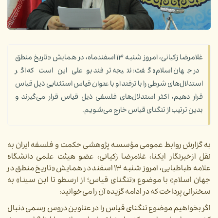
غلامرضا زکیانی، امروز شنبه ۱۳ اسفندماه، در همایش «تاریخ منطق
در جهان اسلام» گفت: نتیجه ترفند بوعلی این است که اگر
استدلال‌های شرطی را با ترفند او با عنوان قیاس استثنایی ذیل قیاس
قرار دهیم، اکثر استدلال‌های فلسفی ذیل قیاس قرار می‌گیرند و
بدین ترتیب از تنگنای قیاس خارج می‌شویم.
به گزارش روابط عمومی مؤسسه پژوهشی حکمت و فلسفه ایران به
نقل ازخبرنگار ایکنا، غلامرضا زکیانی، عضو هیئت علمی دانشگاه
علامه طباطبایی، امروز شنبه ۱۳ اسفند در همایش «تاریخ منطق در
جهان اسلام» با موضوع «تنگنای قیاس؛ از ارسطو تا ابن ‌سینا» به
سخنرانی پرداخت که در ادامه گزیده آن را می‌خوانید:
اگر بخواهیم موضوع تنگنای قیاس را در عناوین دروس رسمی دنبال