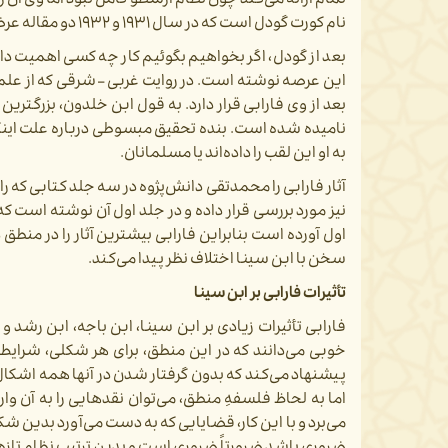
تمام ارائه می‌کند چون نظام ارسطو کامل نبود اما وی آن را 
نام کورت گودل است که در سال ۱۹۳۱ و ۱۹۳۲ دو مقاله عرضه می‌کند که باعث می‌شود کارهای فرگه را تکمیل ‌کند.
بعد از گودل، اگر بخواهیم بگوئیم کار چه کسی اهمیت دار
این عرصه نوشته است. در روایت غربی – شرقی که از علم م
بعد از وی فارابی قرار دارد. به قول ابن خلدون، بزرگتری
نامیده شده است. بنده تحقیق مبسوطی درباره علت اینکه 
به او این لقب را داده‌اند یا مسلمانان.
آثار فارابی را محمدتقی دانش‌پژوه در سه جلد کتابی که را
اول آورده است بنابراین فارابی بیشترین آثار را در من
سخن با ابن سینا اختلاف نظر پیدا می‌کند.
تأثیرات فارابی بر ابن سینا
فارابی تأثیرات زیادی بر ابن سینا، ابن باجه، ابن رشد
خوبی می‌دانند که در این منطق، برای هر شکلی، شرایط 
پیشنهاد می‌کند که بدون گرفتار شدن در آنها همه اشکال ر
اما به لحاظ فلسفهِ منطق، می‌توان نقدهایی را به آن و
می‌برد و با این کار، قضایایی که به دست می‌آورد بدین 