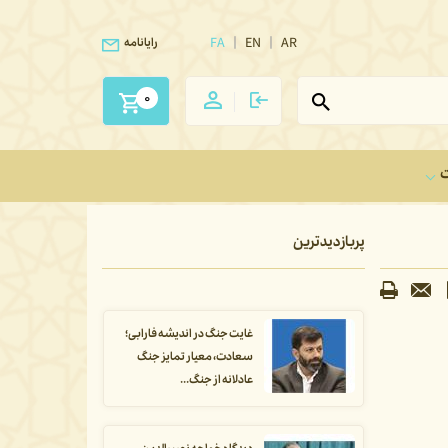
FA
EN
AR
رایانامه
0
ت
پربازدیدترین
غایت جنگ در اندیشه فارابی؛
سعادت، معیار تمایز جنگ
عادلانه از جنگ...