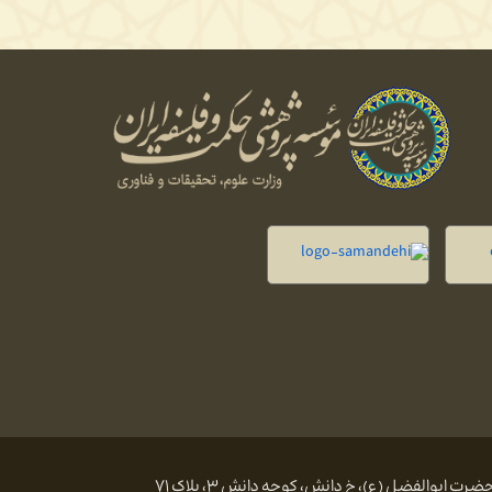
 ابوالفضل (ع)، خ دانش، کوچه دانش ۳، پلاک ۷۱