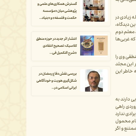
طق‌دانی به
گسترش همکاری‌های علمی و
پژوهشی میان «مؤسسه
ه زیادی در
حکمت و فلسفه» و «بنیاد...
ین دیدگاه،
د معلم دوم
که غربی‌ها
انتشار اثر جدید در حوزه منطق
کلاسیک: تصحیح انتقادی
«شرح التکمیل فی...
نطقی وی را
 اثر را در این مجلد
ه خاطر این
بررسی نقش دفاع رمضان در
شکل‌گیری هویت و خودآگاهی
ایرانی اسلامی در...
 دارند به
وردی راهی
رادی ندارد
مقام محمول
متنع و اگر