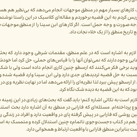
ی را در عرصه منطق ایجاد می‌کند.
بی، کارهای بسیار مهم در منطق موجهات انجام می‌دهد که بی‌نظیر هم هس
ریس کردم به این قضیه برخوردم و مقاله‌ای کلاسیک در این راستا نوشتم
وجه صورت و وجه حمل است. اگر کارهای ابن سینا را از منطق موجهات بگ
تاریخ منطق را از یک خلاء نجات داد.
 لازم به اشاره است که در علم منطق، مقدمات شرطی وجود دارد که بح
 وجود دارند که نمی‌توان آنها را با قیاس‌های حملی، حل کرد اما خودش 
ید برخی فکر می‌کنند که ارسطو چنین کاری انجام داده است ولی با شک ب
بت به حل قضیه تردیدهای جدی دارد ولی ابن سینا وارد قضیه شده و 
ز ارسطو پیش ببرد لذا نظریه‌ای را ارائه می‌دهد اما در نهایت نظریه وی در
بود که به این قضیه به دیده شک نگاه کرد.
لازم است به نکاتی اشاره کنم؛ باید گفت که بحث‌های زیادی در این زمین
 پرداخته‌ام. مسئله‌ای که فارابی در منطق به آن اشاره دارد بحث استن
ن روشی که فارابی در پیش گرفته پای در واقعیت دارد و افراد در زندگی ر
وپر هم در کتاب «جست‌وجوی ناتمام» چنین استدلال کرده و متمسک به اس
ت بنابراین منطق فارابی با واقعیت ارتباط و همخوانی دارد.