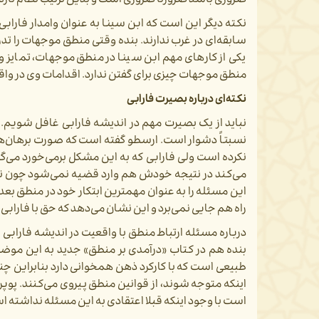
ضروری باشد ضرورتاً ضروری است و بدین ترتیب نظام تازه‌ا
نکته دیگر این است که ابن سینا به عنوان وامدار فارا
سابقه‌ای در غرب ندارند. بنده وقتی منطق موجهات را تد
یکی از کارهای مهم ابن سینا در منطق موجهات، تمایز 
منطق موجهات چیزی برای گفتن ندارد. اقدامات وی در واقع 
نکته‌ای درباره بصیرت فارابی
نباید از یک بصیرت مهم در اندیشه فارابی غافل شویم.
نسبتاً دشوار است. ارسطو گفته است که صورت برهان‌هایی
نکرده است ولی فارابی که به این مشکل برمی‌خورد می‌گو
می‌کند در نتیجه خودش هم وارد قضیه نمی‌شود چون نس
این مسئله را به عنوان مهمترین ابتکار خود در منطق بعد ا
راه هم جایی نمی‌برد و این نشان می‌دهد که حق با فارابی 
درباره مسئله ارتباط منطق با واقعیت در اندیشه فارابی 
بنده هم در کتاب «درآمدی بر منطق» جدید به این موضوع
طبیعی است که با کارکرد ذهن همخوانی دارد بنابراین چنی
اینکه متوجه شوند، از قوانین منطق پیروی می‌کنند. پ
است با وجود اینکه قبلا اعتقادی به این مسئله نداشته اس