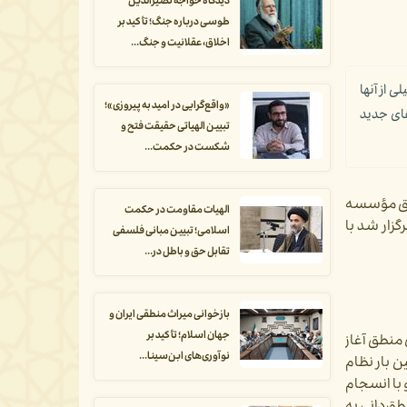
دیدگاه خواجه نصیرالدین
طوسی درباره جنگ؛ تأکید بر
اخلاق، عقلانیت و جنگ...
از آنها
«واقع‌گرایی در امید به پیروزی»؛
های جدید
تبیین الهیاتی حقیقت فتح و
شکست در حکمت...
نطق مؤسسه
الهیات مقاومت در حکمت
ی برگزار شد با
اسلامی؛ تبیین مبانی فلسفی
تقابل حق و باطل در...
بازخوانی میراث منطقی ایران و
جهان اسلام؛ تأکید بر
 منطق آغاز
نوآوری‌های ابن‌سینا...
ن بار نظام
 شکل کامل و با انسجام