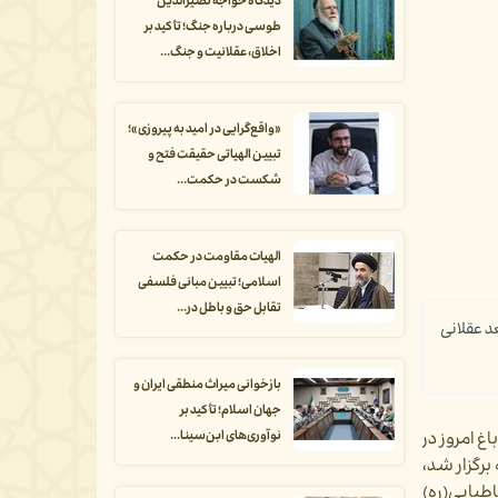
دیدگاه خواجه نصیرالدین
طوسی درباره جنگ؛ تأکید بر
اخلاق، عقلانیت و جنگ...
«واقع‌گرایی در امید به پیروزی»؛
تبیین الهیاتی حقیقت فتح و
شکست در حکمت...
الهیات مقاومت در حکمت
اسلامی؛ تبیین مبانی فلسفی
تقابل حق و باطل در...
د عقلانی
بازخوانی میراث منطقی ایران و
جهان اسلام؛ تأکید بر
نوآوری‌های ابن‌سینا...
 امروز در
رگزار شد،
طبایی(ره)