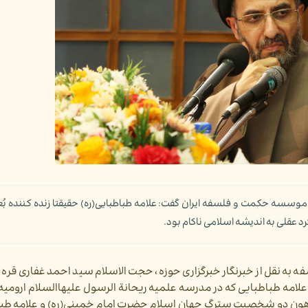
سسه حکمت و فلسفه ایران گفت: علامه طباطبایی(ره) حقیقتا زنده کننده بُع
د عقلی به اندیشه اسلامی ناکام بود.
نقل از خبرنگار خبرگزاری حوزه ، حجت الاسلام سید احمد غفاری قره باغ
مه طباطبایی که در مدرسه علمیه ریحانة الرسول علیهاالسلام ارومیه ب
ون دو شخصیت سترگ جهان اسلام حضرت امام خمینی(ره) و علامه طبا