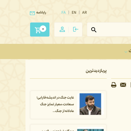
FA
EN
AR
رایانامه
0
ت
پربازدیدترین
غایت جنگ در اندیشه فارابی؛
سعادت، معیار تمایز جنگ
عادلانه از جنگ...