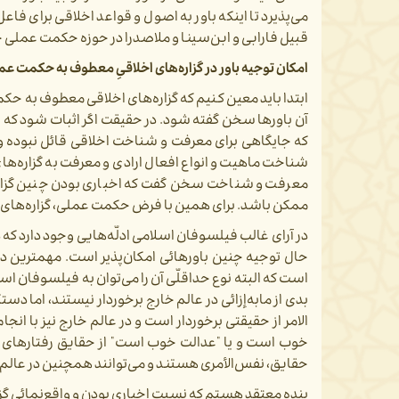
می­‌پذیرد تا اینکه باور به اصول و قواعد اخلاقی برای 
قبیل فارابی و ابن­‌سینا و ملاصدرا در حوزه حکمت عملی خ
امکان توجیه باور در گزاره­‌های اخلاقیِ معطوف به حکمت عم
ابتدا باید معین کنیم که گزاره‌­های اخلاقی معطوف به حکمت
آن باورها سخن گفته شود. در حقیقت اگر اثبات شود که 
که جایگاهی برای معرفت و شناخت اخلاقی قائل نبوده و
شناخت ماهیت و انواع افعال ارادی و معرفت به گزاره­‌ه
معرفت و شناخت سخن گفت که اخباری بودن چنین گزاره­‌ها
ممکن باشد. برای همین با فرض حکمت عملی، گزاره‌­های ا
در آرای غالب فیلسوفان اسلامی ادلّه‌ه­ایی وجود دارد که دلال
حال توجیه چنین باورهائی امکان­‌پذیر است. مهم­ترین دلی
است که البته نوع حداقلّی آن را می‌­توان به فیلسوفان ا
الامر از حقیقتی برخوردار است و در عالم خارج نیز با انج
خوب است و یا "عدالت خوب است" از حقایق رفتارهای ا
حقایق، نفس‌­الأمری هستند و می­‌توانند همچنین در عالم خ
بنده معتقد هستم که نسبت اخباری بودن و واقع­‌نمائیِ گزار