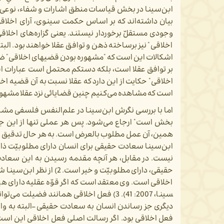
ابن‌سینا در بخش قیاسات منطق اشارات و شفاء، نوعی برسا
بیان داشته‌­اند که بر اساس حکمت سینوی، آرای اخلاق
وجودی مستقلّ برخوردار نیستند. یعنی گزاره‌­های اخلا
اخلاقی" نیز برساخته ذهن و توافق عقلا خواهند بود. البت
اشکالات این است که "مشهوره بودن قضیه­ای اخلاقی" ضرو
بر توافق عقلا است، بلکه دست­کم محتمل است عبارات اب
اخلاقی" حکایت از این دارد که عقلا نسبت به آن قضیه ا
است که مشاهده می­‌کنیم چنین قضایائی نزد عقلا مشهو
بخش است" ارجاع می‌­شود. پس هر عملی تنها از این
همین، آن عمل مطلوب بالعرض است. به هر حال تدقیق و اثبات
ابن‌­سینا
سعادت
حقیقی
برای
انسان
دارای
مطلوبیّت
ذا
نیست.
در
مقابل،
هر
آنچه
مقدمه
رسیدن
به
این
سعاد
حقیقی،
دارای
مطلوبیّت
و
خیر
است.
2) از نظر ابن‌­سین
اخلاقی است. وی معتقد است که اگر قوّه عقلیه دارای هیئت
سینا، 2007: 41). 3) فعل اخلاقی همانند 
دیگری جز رساندن انسان به سعادت حقیقی –البته به واس
فعل اخلاقی بود. اگر رسالت اصلی فعل اخلاقی این است