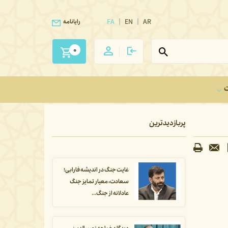
FA
EN
AR
رایانامه
0
ت
پربازدیدترین
غایت جنگ در اندیشه فارابی؛
سعادت، معیار تمایز جنگ
عادلانه از جنگ...