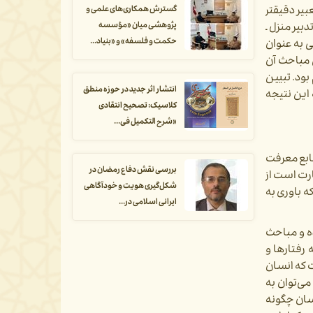
ر دقیق­تر
گسترش همکاری‌های علمی و
پژوهشی میان «مؤسسه
بیر منزل ـ
حکمت و فلسفه» و «بنیاد...
 به عنوان
 مباحث آن
ود. تبیین
انتشار اثر جدید در حوزه منطق
این نتیجه
کلاسیک: تصحیح انتقادی
«شرح التکمیل فی...
نابع معرفت
بررسی نقش دفاع رمضان در
ارت است از
شکل‌گیری هویت و خودآگاهی
ه باوری به
ایرانی اسلامی در...
ه و مباحث
رفتارها و
 که انسان
­‌توان به
که رفتارهای اختیاری انسان چگونه