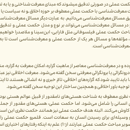
ت عملی در صورتی تدقیق می­شوند که مبنای معرفت­‌شناختی و یا به تعبی
 معرفت­‌شناسی با حکمت عملیِ معطوف بر حوزه اخلاق ـو نه سیاست یا تد
یق مسائل معرفت‌­شناسی می­‌دانیم. به عبارت دیگر مسائل معرفت‌­شناسی
 در مسائل معرفت‌­شناسی می­‌تواند بر نوع و مدل حکمت عملی و تدقیق
احث حکمت عملی فیلسوفانی مثل فارابی، ابن‌­سینا و ملاصدرا خواهیم ب
مؤلفه­‌ها و مسائل هر یک از حکمت عملی و معرفت‌­شناسی است تا به 
 معرفت‌­شناسی است.
ه و در معرفت‌­شناسی معاصر از ماهیت گزاره­، امکان معرفت به گزاره، م
 درون­گرائی یا برون­گرائی معرفتی سخن گفته می‌شود. معرفت اخلاقی نیز عب
اید تایید شود که گزاره­‌های اخلاقی، تامّ خبری و نه انشائی هستند تا اینک
ان توجیه باور اخلاقی و همچنین ساختار این توجیه سخن گفته می‌­شود.
نظری معطوف به شناخت هستی­‌های نامقدور از قبیل عوالم هستی بود
انی را شامل می­‌شود. اما حکمت عملی، هستی­‌های مقدور از جمله 
ا کاوش می‌­کند. البته هدف حکمت عملی نیز همانند حکمت نظری این است
 و وسیله‌­ای برای رسیدن انسان به سعادت است. قلمرو حکمت عملی را می
حوزه‌­های اخلاق، سیاست و تدبیر منزل دانست. در این تصویر مباحث حکمت عملی عبارتند از؛ 1) علم به این