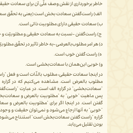
خاطر برخورداری از نقش وصف علّی آن برای سعادت حقی
الف) راست­‌گفتن سعادت­ بخش است (یعنی به تحقّق سع
ب) سعادت حقیقی دارای مطلوبیت ذاتی است.
ج) راست‌­گفتن -نسبت به سعادت­ حقیقی و مطلوبیّت و 
د) هر امر مطلوب‌­بالعرضی –به خاطر تأثیر در تحقّق مطلو
ه) راست گفتن خوب است.
و) خوبی این­‌همان با سعادت‌­بخشی است.
در اینجا سعادت حقیقی، مطلوب بالذّات است و فعل "راست
مطلوب بالعرض است. مشاهده می­‌کنیم که در گزاره
"سعادت‌بخشی" در گزاره الف است. در عبارت "راست­‌گف
پس ماهیت "خوبی" به "مطلوبیت بالعرض و سعادت‌­بخشی"
گفتن است. در اینجا اگر برای "مطلوبیت بالعرض و سعا
"خوبی" به آنها ارجاع می­‌شود و نمی­‌توان حقیقت و وجو
گزاره "راست گفتن سعادت‌­بخش است" استنتاج می­‌شود. و 
بودن تقلیل می­‌یابد.