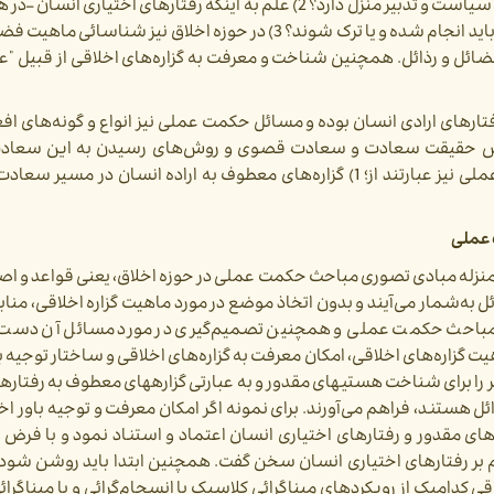
باید باشند و انسان چه تکالیف و وظایفی در حوزه اخلاق و سیاست و تدبیر منزل دارد؟ 2) علم به اینکه رفتارهای اخت
حوزه­‌ها - در چه صورتی خوب و یا بد هستند؟ و همچنین باید انجام شده و یا ترک شوند؟ 3) در حوزه اخلاق نیز 
ئل و رذائل. همچنین شناخت و معرفت به گزاره­‌های اخلاقی از قبیل "
ای ارادی انسان بوده و مسائل حکمت عملی نیز انواع و گونه­‌های افعا
پس حقیقت سعادت و سعادت قصوی و روش­‌های رسیدن به این سعادت
مسائل حکمت عملی خواهند بود. پس اهداف حکمت عملی نیز عبارتند از؛ 1) گزاره­‌های معطوف به اراده انسان د
 عملی
نزله مبادی تصوری مباحث حکمت عملی در حوزه اخلاق، یعنی قواعد و اص
 به‌­شمار می‌آیند و بدون اتخاذ موضع در مورد ماهیت گزاره اخلاقی­، منا
ای مباحث حکمت عملی و همچنین تصمیم­‌گیری در مورد مسائل آن دست 
گزاره­‌های اخلاقی، امکان معرفت به گزاره‌­های اخلاقی و ساختار توجیه باور 
را برای شناخت هستی­های مقدور و به عبارتی گزاره­های معطوف به رفتاره
ل هستند، فراهم می‌­آورند. برای نمونه اگر امکان معرفت و توجیه باور ا
‌های مقدور و رفتارهای اختیاری انسان اعتماد و استناد نمود و با فرض
اکم بر رفتارهای اختیاری انسان سخن گفت. همچنین ابتدا باید روشن شو
دام­یک از رویکردهای مبناگرائی کلاسیک یا انسجام­‌گرائی و یا مبناگرائ