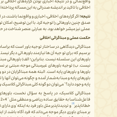
واقع­‌نمائی و در نتیجه اخباری بودن گزاره‌­های اخلاقی 
اخلاقی با تاکید بر اندیشه صدرائی به این مسأله پرداخته‌­ام
نتیجه؛
اگر گزاره‌­های اخلاقی، اخباری و واقع‌­نما باشند، در
صدق چنین باورهائی را توجیه کرد. با این توضیح، امکان 
عملی نیز میسّر خواهد بود. به عبارتی عنصر شناخت در حکم
حکمت عملی و مبناگرائی اخلاقی
مبناگرائی دیدگاهی در ساختار توجیه باور است که براساس 
برسیم که برای توجیه آن‌ها نیازمند باورهائی دیگر نیستی
باورهای این سلسله نیست. بنابراین؛ الف) باورهائی مبنائی 
نیست. ب) توجیه باورهای غیرمبنائی موجه، مبتنی بر نسبت
باورها و باورهای پایه است. البته همه مبناگرایان در دو 
باورهای پایه و مبنا به‌شمار آمده و چگونه می‌­توان آن­ها ر
پایه وجود دارد؟" می‌توان دو گونه کلی مبناگرائی کلاسیک و 
مبناگرائی کلاسیک، در پاسخ به سؤال نخست، باورهای پ
فاعل‌شناسا به حقایق ساده ریاضی و منطقی مثل " 4=2+2" و یا " اجتماع و ارتفاع نقیضین محال است" ب) ادراکات بدیهی حسی
[2]
خطاناپذیر
و تردیدناپذیر مثل باور فرد به اینکه"وی دارای
بر مبنای باوری دیگر موجه می‌­داند که فرد آگاه باشد از