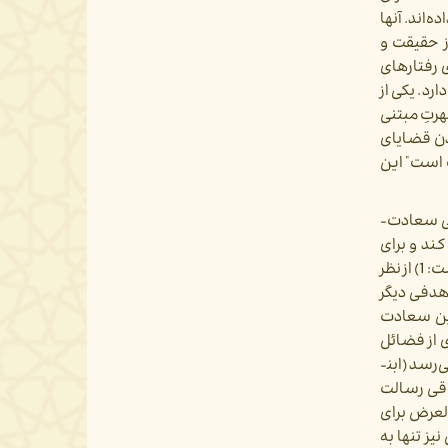
­اند. آنها
ز حقیقت و
 رفتارهای
رد. یکی از
هرتِ مبتنی
دن قضایای
 است" این
اما با بررسی نگرش ابن‌­سینا در علم­‌النفس فلسفی مشاهده می­‌شود که از نگاه ایشان "راستگوئی خوب است" به گزاره "راستگوئی سعادت‌­
د و برای
 1)
از
نظر
دفی
دیگر
ن
سعادت
ی از فضائل
رسد (ابن­
خلاقی رسالت
لعرض برای
ز تنها به