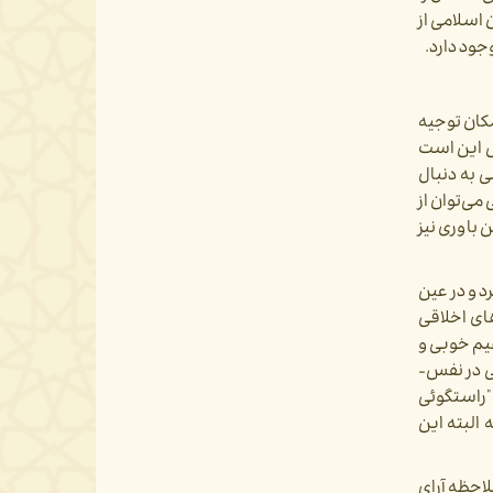
 اسلامی از
جود دارد.
مکان توجیه
ش این است
 به دنبال
ی­‌توان از
 باوری نیز
رد و در عین
های اخلاقی
هیم خوبی و
بدی از مابه‌إزائی در عالم خارج برخوردار نیستند، اما دست­کم به حقایقی از قبیل سعادت­‌بخشی ارجاع می­‌شوند که آن سعادت‌­بخشی در نفس‌­
 "راستگوئی
البته این
لاحظه آرای