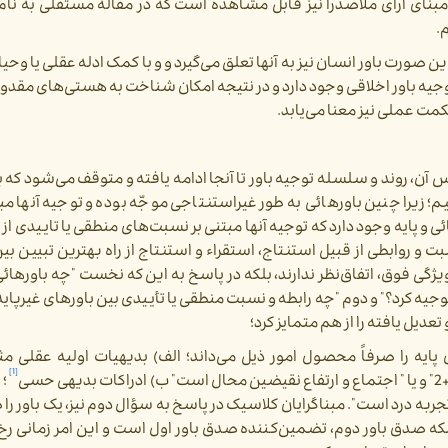
بر مبنای آرای ملاصدرا نیز قابل مشاهده است که در مقاله مستقلی به نام و
.
 این صورت باور انسان نیز به آنها تعلق می­‌گیرد و و با کمک ادله عقلی یا وحیا
توجیه باور اخلاقی وجود دارد و در نتیجه امکان شناخت به هستی‌­های مقد
ت عملی نیز معنا می‌­یابد.
آن، روند و سلسله توجیه باور تا آنجا ادامه یافته و متوقف می‌شود که ب
م؛ زیرا چنین باورهائی به طور غیراستنتاجی موجّه بوده و توجیه آن­ها مبت
و پایه وجود دارد که توجیه آنها مبتنی بر نسبت­‌های منطقی یا تاییدی از د
 و روابطی از قبیل استنتاج، استقراء و استنتاج از راه بهترین تبیین بی
ویژگی فوق، اتفاق‌نظر ندارند، بلکه در پاسخ به این که نخست "چه باورهائی
ا توجیه کرد؟" و دوم "چه رابطه­ و نسبت منطقی یا تأییدی بین باورهای غیرپای
تعدیل یافته را از هم متمایز کرد؛
ایه را صرفاً محصول امور ذیل می‌داند؛ الف) بدیهیات اولیه عقلی مث
[1]
؛ 
 تجربه درد است".
مبناگرایان کلاسیک در پاسخ به سؤال دوم نیز، یک باور را ص
 اینکه صدق باور دوم، تضمین‌­کننده صدق باور اول است و این امر زمانی رخ