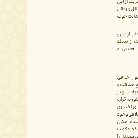
یاری انسان –در هر یک از این
شناسائی ماهیت فضائل و رذائل
عدالت خوب
ل ارادی و
 از جمله
ر مسیر سعادت حقیقی او
ول اخلاقی
بع معرفت و
یافت و در
به گزاره­‌
ای اختیاری
خلاقی وجود
 عدم امکان
د که حکمت
ی معتدل را