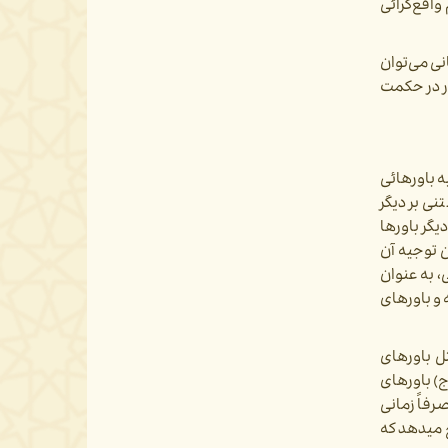
اقع­‌گرائی
نی می‌­توان
ور در حکمت
ه باورهائی
نی بر دیگر
یگر باورها
ن توجیه آن
، به عنوان
ه و باورهای
ل باورهای
ج) باورهای
رفاً زمانی
 می­دهد که