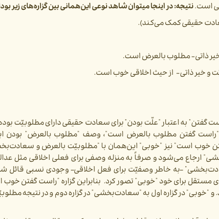
قی است.
نتیجه: در اینجا می­توان شاهد نوعی این‌­همانی بین گزاره‌­های زیر بود؛
ادت حقیقی کمک می­‌کند).
خیر ذاتی- مطلوب بالعرض است.
بیّت و خیر ذاتی- از حیث اخلاقی خوب است.
 گفتن" به اعتبار "علّت بودن" برای سعادت حقیقی دارای مطلوبیّت بوده 
 "راست گفتن مطلوب بالعرض است"، وصف "مطلوب بالعرض" بودن این­
تن خوب است" نیز "خوبی" این­‌همان با "مطلوبیّت بالعرض و سعادت‌­ب
 ارجاع می­‌شود و صرفاً به منزله وصفی برای فعلی اخلاقی مثل عدالت
دت‌­بخشی" –به خاطر وصفیّت برای فعل اخلاقی– وجودی نسبی قائل شویم
دی مستقل برای خود "خوبی" تصور کرد. بنابراین گزاره "راست گفتن خوب ا
"خوبی" در گزاره اول به "سعادت‌­بخشی" در گزاره دوم و در نتیجه مطلوب