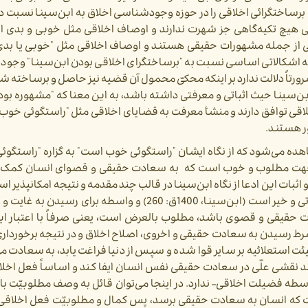
خت­گرائی اخلاقی را در حوزه وجودشناسی اخلاق به ابن‌­سینا نسبت داده‌
ی هیچ تکیه‌­گاهی جز شهرت ندارند و اوصاف اخلاقی مثل خوبی و بدی ا
قی از جمله مشهورات
حقیقی هستند و اوصاف اخلاقی مثل "خوبی یا بدی
ه اشکالاتی اساسی نسبت به "برساخت­گرای اخلاقی بودن ابن­‌سینا" وجود دا
رتاً دلالت ندارد بر اینکه محکیّ محمول آن قضیه نیز حاصل و برساخته ش
ن‌­سینا حیث اثباتی و معرفتی داشته باشد، به این معنا که "مشهوره بو
خلاقی توافق دارند و منشأ معرفت به قضایای اخلاقی مثل "راستگوئی خوب
ر هستند.
 جهت مطلوب و خوب است که به سعادت حقیقی و قصوای انسان کمک کن
 این ادعا از نگاه ابن‌­سینا در قالب چند مقدمه و نتیجه امکان­پذیر است:
تی
و
خیر
است (ابن­‌سینا، 1400ق: 260) و
واسطه
برای
رسیدن
به
غایت
و
ه
ت
حقیقی
و
قصوی
باشد،
مطلوب
بالعرض
است،
یعنی
صرفاً
با
اعتبار
ای
ا شرط رسیدن به سعادت حقیقی و اخروی، اصلاح اخلاق و در نتیجه برخوردار
 استعلائیه بر سایر قوا شده و سپس از دنیا فراغت یابد، به سعادت می­‌
فضیلت می‌­تواند نقشی علّی در سعادت حقیقی نفس انسان ایفا کند و اساساً فعل ا
طه فضیلت اخلاقی– ندارد. در اینجا می‌­توان قائل به وصف مطلوبیّت با
 که انسان به سعادت حقیقی برسد، پس کمال و مطلوبیّت فعل اخلاقی نی