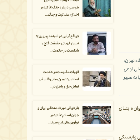
دیدگاه خواجه نصیرالدین
طوسی درباره جنگ؛ تأکید بر
اخلاق، عقلانیت و جنگ...
«واقع‌گرایی در امید به پیروزی»؛
تبیین الهیاتی حقیقت فتح و
شکست در حکمت...
ه تهران،
لی نوعی
الهیات مقاومت در حکمت
ه تعبیر
اسلامی؛ تبیین مبانی فلسفی
تقابل حق و باطل در...
ن «ابتنای
بازخوانی میراث منطقی ایران و
جهان اسلام؛ تأکید بر
نوآوری‌های ابن‌سینا...
ی وابستگی