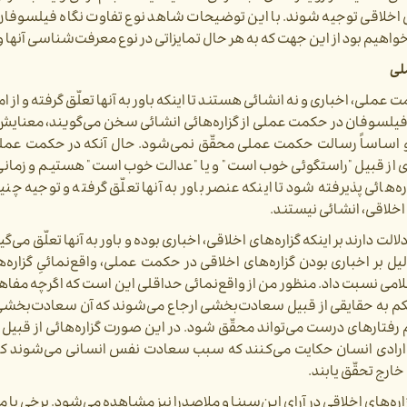
فاعل اخلاقی توجیه شوند. با این توضیحات شاهد نوع تفاوت نگاه فیلسوفان
واهیم بود از این جهت که به هر حال تمایزاتی در نوع معرفت­‌شناسی آنها و
لی
 عملی، اخباری و نه انشائی هستند تا اینکه باور به آنها تعلّق گرفته و از ا
فیلسوفان در حکمت عملی از گزاره­‌هائی انشائی سخن می­‌گویند، معنای
 اساساً رسالت حکمت عملی محقّق نمی‌­شود. حال آن­که در حکمت عملی
ای از قبیل "راستگوئی خوب است" و یا "عدالت خوب است" هستیم و زمانی م
ئی پذیرفته شود تا اینکه عنصر باور به آنها تعلّق گرفته و توجیه چنین
خلاقی، انشائی نیستند.
ت دارند بر اینکه گزاره‌­های اخلاقی، اخباری بوده و باور به آنها تعلّق می­‌گی
ل بر اخباری بودن گزاره­‌های اخلاقی در حکمت عملی، واقع‌­نمائیِ گزاره‌­
سلامی نسبت داد. منظور من از واقع‌­نمائی حداقلی این است که اگرچه مفا
ام رفتارهای درست می‌­تواند محقّق شود. در این صورت گزاره‌­هائی از قبیل
رادی انسان حکایت می‌­کنند که سبب سعادت نفس انسانی می­‌شوند که 
ارج تحقّق یابند.
ه‌­های اخلاقی در آرای ابن­‌سینا و ملاصدرا نیز مشاهده می‌­شود.
برخی با م