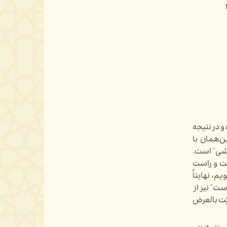
و در نتیجه
‌همان با
خشی" است.
 و راست­‌
، نهایتاً
ست" نیز از
یّت بالعرض