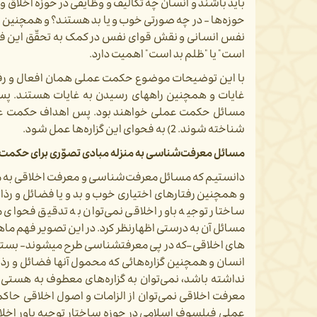
نفس انسانی و نقش قوای نفس در کمک به تحقّق این فضا
است" یا "ظلم بد است" اهمیت دارد.
با این توضیحات موضوع حکمت عملی همان افعال و رفتاره
غایات و همچنین راه­های رسیدن به غایات هستند. 
شناخته شوند. 2) به فحوای این گزاره­‌ها عمل شود.
مسائل معرفت­‌شناسی به منزله مبادی تصوّری برای حکمت
دانستیم که مسائل معرفت­‌شناسی و معرفت اخلاقی به م
و همچنین رفتارهای اختیاری خوب و بد و یا فضائل و رذائل
ساختار توجیه باور اخلاقی نمی‌­توان به تدقیق فحو
مسائل آن به درستی اظهارنظر کرد. در این تصویر فهم ماهیت 
های اخلاقی –که در پی معرفت­شناسی طرح می­شوند- بستر 
انسان و همچنین گزاره‌­هائی که محمول آنها فضائل و رذائ
نداشته باشد، نمی­‌توان به گزاره‌­های معطوف به هستی­
معرفت اخلاقی نمی­‌توان از الزامات و اصول اخلاقی ح
عملی فیلسوف اسلامی در حوزه ساختار توجیه باور اخلاقی ک