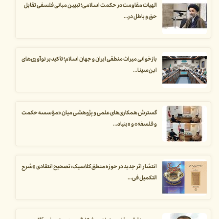
الهیات مقاومت در حکمت اسلامی؛ تبیین مبانی فلسفی تقابل
حق و باطل در...
بازخوانی میراث منطقی ایران و جهان اسلام؛ تأکید بر نوآوری‌های
ابن‌سینا...
گسترش همکاری‌های علمی و پژوهشی میان «مؤسسه حکمت
و فلسفه» و «بنیاد...
انتشار اثر جدید در حوزه منطق کلاسیک: تصحیح انتقادی «شرح
التکمیل فی...