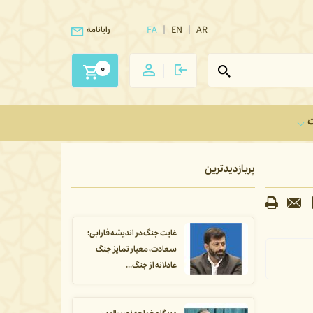
FA
EN
AR
رایانامه
0
ت
پربازدیدترین
غایت جنگ در اندیشه فارابی؛
سعادت، معیار تمایز جنگ
عادلانه از جنگ...