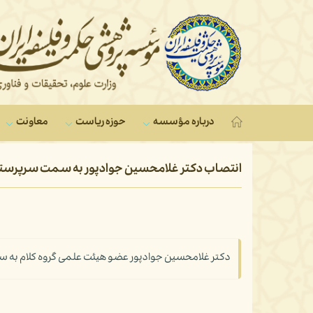
درباره مؤسسه
حوزه ریاست
معاونت‌
انتصاب دکتر غلامحسین جوادپور به سمت سرپرس
دکتر غلامحسین جوادپور عضو هیئت علمی گروه کلام ب