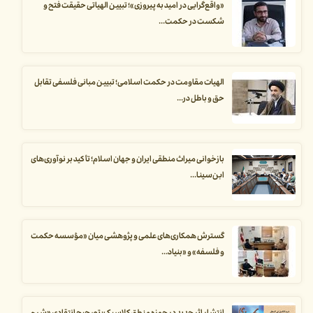
«واقع‌گرایی در امید به پیروزی»؛ تبیین الهیاتی حقیقت فتح و
شکست در حکمت...
الهیات مقاومت در حکمت اسلامی؛ تبیین مبانی فلسفی تقابل
حق و باطل در...
بازخوانی میراث منطقی ایران و جهان اسلام؛ تأکید بر نوآوری‌های
ابن‌سینا...
گسترش همکاری‌های علمی و پژوهشی میان «مؤسسه حکمت
و فلسفه» و «بنیاد...