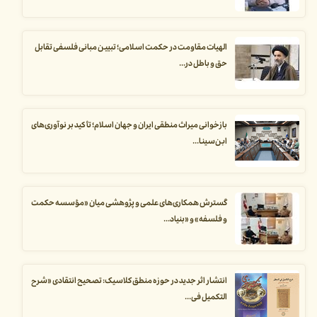
الهیات مقاومت در حکمت اسلامی؛ تبیین مبانی فلسفی تقابل
حق و باطل در...
بازخوانی میراث منطقی ایران و جهان اسلام؛ تأکید بر نوآوری‌های
ابن‌سینا...
گسترش همکاری‌های علمی و پژوهشی میان «مؤسسه حکمت
و فلسفه» و «بنیاد...
انتشار اثر جدید در حوزه منطق کلاسیک: تصحیح انتقادی «شرح
التکمیل فی...