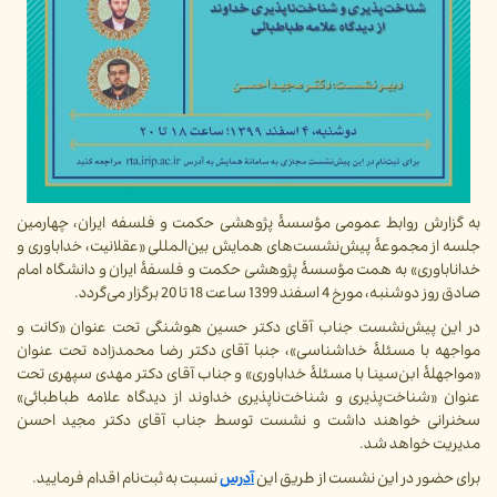
به گزارش روابط عمومی مؤسسۀ پژوهشی حکمت و فلسفه ایران، چهارمین
جلسه از مجموعۀ پیش‌نشست‌های همایش بین‌المللی «عقلانیت، خداباوری و
خداناباوری» به همت مؤسسۀ پژوهشی حکمت و فلسفۀ ایران و دانشگاه امام
صادق روز دوشنبه، مورخ 4 اسفند 1399 ساعت 18 تا 20 برگزار می‌گردد.
در این پیش‌نشست جناب آقای دکتر حسین هوشنگی تحت عنوان «کانت و
مواجهه با مسئلۀ خداشناسی»، جنبا آقای دکتر رضا محمدزاده تحت عنوان
«مواجهلۀ ابن‌سینا با مسئلۀ خداباوری» و جناب آقای دکتر مهدی سپهری تحت
عنوان «شناخت‌پذیری و شناخت‌ناپذیری خداوند از دیدگاه علامه طباطبائی»
سخنرانی خواهند داشت و نشست توسط جناب آقای دکتر مجید احسن
مدیریت خواهد شد.
برای حضور در این نشست از طریق این
آدرس
نسبت به ثبت‌نام اقدام فرمایید.