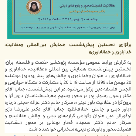
برگزاری نخستین پیش‌نشست همایش بین‌المللی «عقلانیت،
خداباوری و خداناباوری»
به گزارش روابط عمومی مؤسسه پژوهشی حکمت و فلسفه ایران،
نخستین پیش‌نشست همایش بین‌المللی «عقلانیت، خداباوری و
خداناباوری» با عنوان «خداباوری و چالش‌های پیش‌رو» روز دوشنبه
20 بهمن ماه 1399 از ساعت 18 تا 20 با مشارکت دانشگاه خوارزمی و
انجمن فلسفه دین برگزار می‌شود. در این پیش‌نشست، جناب آقای
دکتر رسول رسولی‌پور بر محور «سهم معرفت‌شناسان درون‌گرا و
برون‌گرا در عقلانیت باور دینی»، سرکار خانم دکتر غزاله حجتی درباره
«باور دینی و چالش اختلاف‌نظر»، جناب آقای دکتر علی‌رضا درّی
نوگورانی ذیل عنوان «گواهی گزاره‌های دینی و چالش عقلانیت» و
سرکار خانم دکتر سعیده فخار نوغانی بر محور «عقلانیت
فضیلت‌محور و باورهای دینی» سخنرانی خواهند داشت.