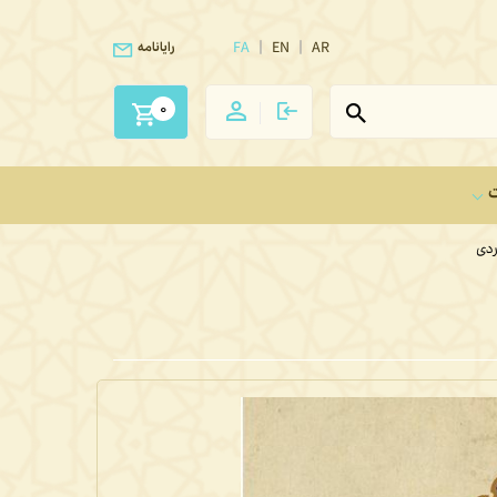
FA
EN
AR
رایانامه
0
ت
ردی