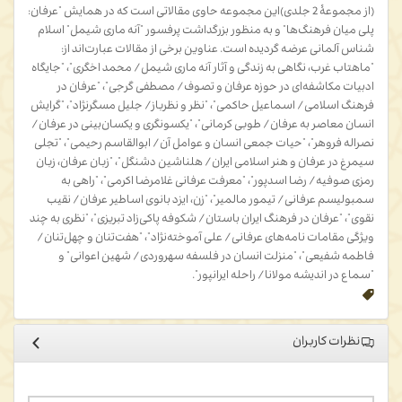
(از مجموعۀ 2 جلدی)این مجموعه حاوی مقالاتی است که در همایش "عرفان:
پلی میان فرهنگ‌ها" و به منظور بزرگداشت پرفسور "آنه ماری شیمل" اسلام
شناس آلمانی عرضه گردیده است. عناوین برخی از مقالات عبارت‌اند از:
"ماهتاب غرب، نگاهی به زندگی و آثار آنه ماری شیمل/ محمد اخگری"، "جایگاه
ادبیات مکاشفه‌ای در حوزه عرفان و تصوف/ مصطفی گرجی"، "عرفان در
فرهنگ اسلامی/ اسماعیل حاکمی"، "نظر و نظرباز/ جلیل مسگرنژاد"، "گرایش
انسان معاصر به عرفان/ طوبی کرمانی"، "یکسونگری و یکسان‌بینی در عرفان/
نصر‌اله فروهر"، "حیات جمعی انسان و عوامل آن/ ابوالقاسم رحیمی"، "تجلی
سیمرغ در عرفان و هنر اسلامی ایران/ هلناشین دشنگل"، "زبان عرفان، زبان
رمزی صوفیه/ رضا اسدپور"، "معرفت عرفانی غلامرضا اکرمی"، "راهی به
سمبولیسم عرفانی/ تیمور مالمیر"، "زن، ایزد بانوی اساطیر عرفان/ نقیب
نقوی"، "عرفان در فرهنگ ایران باستان/ شکوفه پاکی‌زاد تبریزی"، "نظری به چند
ویژگی مقامات نامه‌های عرفانی/ علی آموخته‌نژاد"، "هفت‌تنان و چهل‌تنان/
فاطمه شفیعی"، "منزلت انسان در فلسفه سهروردی/ شهین اعوانی" و
"سماع در اندیشه مولانا/ راحله ایرانپور".
نظرات کاربران