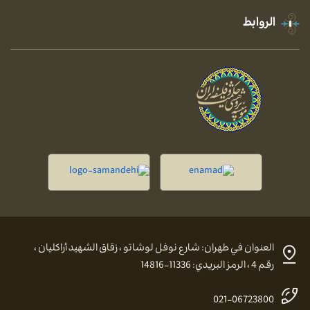
الروابط
العنوان في طهران: شارع نوفل لوشاتو ، زقاق الشهيد أراكليان ،
رقم 4 ، الرمز البريدي: 11336-14816
021-06723800