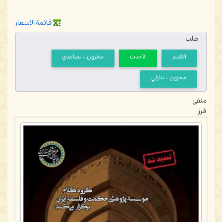
قائمة الاسعار
طلب
الاقدم
الأحدث
مخزون - تصاعدي
مخزون - تنازلي
منقي
فرز