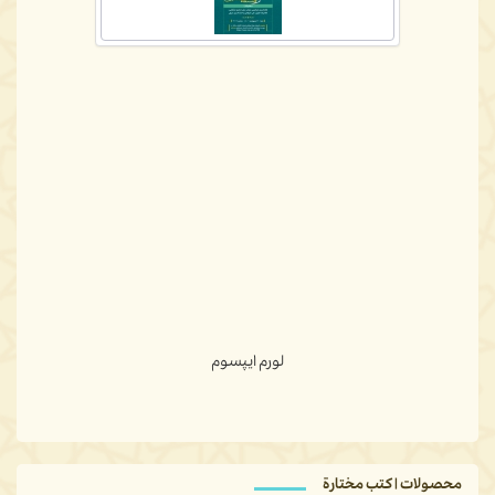
لورم ايپسوم
محصولات | كتب مختارة