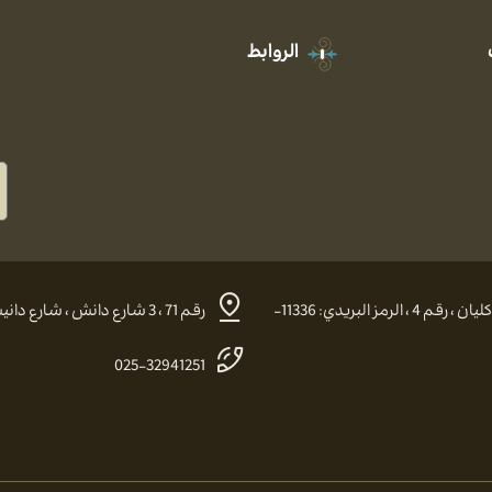
الروابط
العنوان في طهران: شارع نوفل لوشاتو ، زقاق الشهيد أراكليان ، رقم 4 ، الرمز البريدي: 11336-
رقم 71 ، 3 شارع دانش ، شارع دانيش ، شارع حضرة أبو الفضل ، قم ، جادة الشهيد صدوقي.
025-32941251